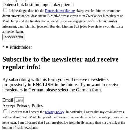
Datenschutzbestimmungen akzeptieren
Ich bestätige, dass ich die
Datenschutzerklärung
akzeptiere. Ich bin insbesondere
damit einverstanden, dass meine E-Mail-Adresse einzig zum Zwecke des Newsletters an
MailChimp und die Inhaber von auwer-hills.de weitergegeben wird. Ich bin darüber
informiert, dass ich mich jederzeit über den Link im Fuß jedes Newsletters von der Liste
abmelden kann.
abonnieren
* = Pflichtfelder
Subscribe to the newsletter and receive
regular info!
By subscribing with this form you will receive newsletters
progressively in
ENGLISH
in the future. If you want to receive
newsletters in German, please select the German form.
Email
Accept Privacy Policy
I confirm that I accept the
privacy policy
. In particular, I agree that my email address
will be shared with MailChimp and the owners of auwer-hills.de for the sole purpose of the
newsletter. I am informed that I can unsubscribe from the list at any time via the link at the
bottom of each newsletter.